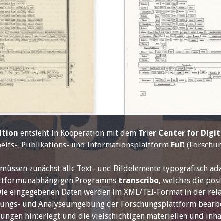
ition
entsteht in Kooperation mit dem
Trier Center for Digi
beits-, Publikations- und Informationsplattform
FuD
(Forschun
müssen zunächst alle Text- und Bildelemente typografisch adä
plattformunabhängigen Programms
transcribo
, welches die po
Die eingegebenen Daten werden im XML/TEI-Format in der rel
erungs- und Analyseumgebung der Forschungsplattform bearbe
gen hinterlegt und die vielschichtigen materiellen und inhal