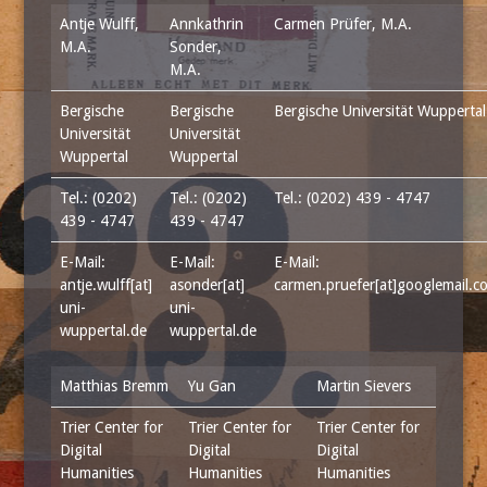
Antje Wulff,
Annkathrin
Carmen Prüfer, M.A.
M.A.
Sonder,
M.A.
Bergische
Bergische
Bergische Universität Wuppertal
Universität
Universität
Wuppertal
Wuppertal
Tel.: (0202)
Tel.: (0202)
Tel.: (0202) 439 - 4747
439 - 4747
439 - 4747
E-Mail:
E-Mail:
E-Mail:
antje.wulff[at]
asonder[at]
carmen.pruefer[at]googlemail.c
uni-
uni-
wuppertal.de
wuppertal.de
Matthias Bremm
Yu Gan
Martin Sievers
Trier Center for
Trier Center for
Trier Center for
Digital
Digital
Digital
Humanities
Humanities
Humanities