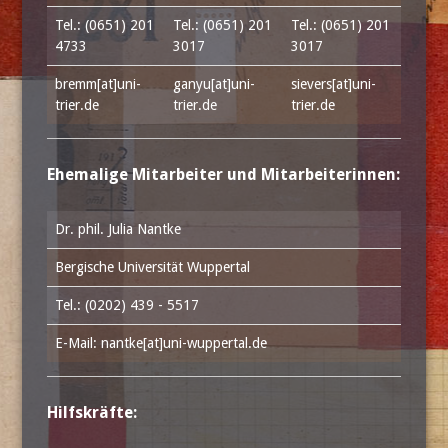
Tel.: (0651) 201
Tel.: (0651) 201
Tel.: (0651) 201
4733
3017
3017
bremm[at]uni-
ganyu[at]uni-
sievers[at]uni-
trier.de
trier.de
trier.de
Ehemalige Mitarbeiter und Mitarbeiterinnen:
Dr. phil. Julia Nantke
Bergische Universität Wuppertal
Tel.: (0202) 439 - 5517
E-Mail: nantke[at]uni-wuppertal.de
Hilfskräfte: