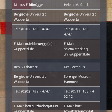
Marcus Feldbrügge
Helena M. Stock
Bergische Universität
Bergische Universität
Wuppertal
Wuppertal
Tel.: (0202) 439 - 4747
Tel.: (0202) 439 -
4747
E-Mail: m.feldbruegge[at]uni-
E-Mail:
wuppertal.de
helena.stock[at]
uni-wuppertal.de
Ben Sulzbacher
Kea Leemhuis
Bergische Universität
Sprengel Museum
Wuppertal
Hannover
Tel.: (0202) 439 - 4747
Tel.: (0511) 168 - 4
62 12
E-Mail: ben.sulzbacher[at]uni-
E-Mail: kurt-
wuppertal.de
schwitters-archiv[at]